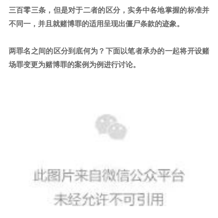
三百零三条，但是对于二者的区分，实务中各地掌握的标准并
不同一，并且就赌博罪的适用呈现出僵尸条款的迹象。
两罪名之间的区分到底何为？下面以笔者承办的一起将开设赌
场罪变更为赌博罪的案例为例进行讨论。