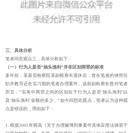
三、具体分析
笔者同意观点三，具体分析如下：
（一）行为人是否“抽头渔利”并非区别两罪的标准
多年前，某基层检察院某副检察长退休后，曾在笔者的律所任
职并教导还在实习期的笔者办理案件。该前副检察长曾对笔者
所言：“实务中两罪之间的区别在于行为人是否‘抽头渔利’以
及‘抽头渔利’金额的多少。”如今回想此观点，笔者认为这种观
点是错误的，理由如下：
1. 根据2005年两高《关于办理赌博刑事案件具体应用法律若干