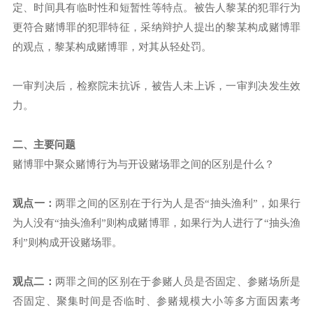
定、时间具有临时性和短暂性等特点。被告人黎某的犯罪行为
更符合赌博罪的犯罪特征，采纳辩护人提出的黎某构成赌博罪
的观点，黎某构成赌博罪，对其从轻处罚。
一审判决后，检察院未抗诉，被告人未上诉，一审判决发生效
力。
二、主要问题
赌博罪中聚众赌博行为与开设赌场罪之间的区别是什么？
观点一：
两罪之间的区别在于行为人是否“抽头渔利”，如果行
为人没有“抽头渔利”则构成赌博罪，如果行为人进行了“抽头渔
利”则构成开设赌场罪。
观点二：
两罪之间的区别在于参赌人员是否固定、参赌场所是
否固定、聚集时间是否临时、参赌规模大小等多方面因素考