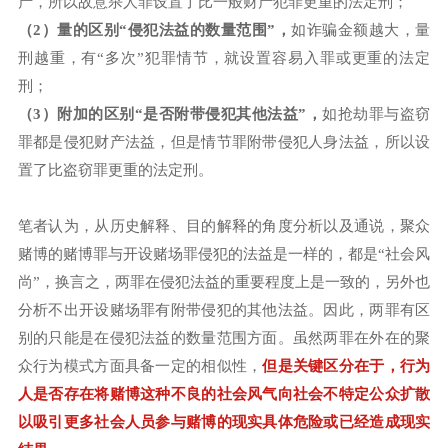
产，所以故意杀人罪设置了比一般财产犯罪更重的法定刑；
（2）量的区别“侵犯法益的数量范围”，
如诈骗金额越大，量
刑越重，有“多次”犯罪情节，就设置容易入罪或更重的法定
刑；
（3）附加的区别“是否附带侵犯其他法益”，
如抢劫罪与盗窃
罪都是侵犯财产法益，但是情节罪附带侵犯人身法益，所以设
置了比盗窃罪更重的法定刑。
笔者认为，从历史解释、目的解释的角度分析以及通说，聚众
赌博的赌博罪与开设赌场罪侵犯的法益是一样的，都是“社会风
尚”，换言之，两罪在侵犯法益的重要程度上是一致的，另外也
分析不出开设赌场罪有附带侵犯的其他法益。因此，两罪有区
别的只能是在侵犯法益的数量范围方面。虽然两罪在外在的聚
众行为模式方面具备一定的相似性，
但是关键区分在于，行为
人是否存在将赌博这种不良的社会风气向社会不特定公众扩散
以吸引更多社会人员参与赌博的现实具体危险或已经造成现实