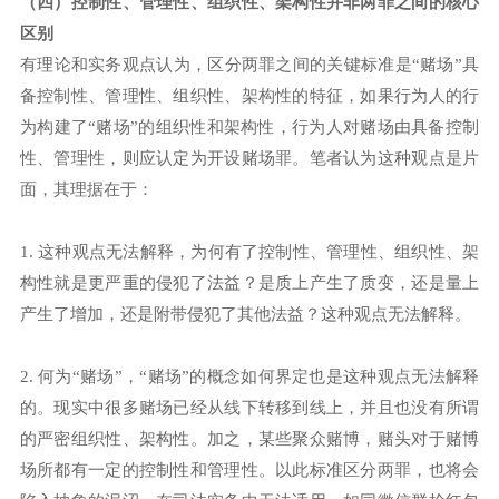
（四）控制性、管理性、组织性、架构性并非两罪之间的核心
区别
有理论和实务观点认为，区分两罪之间的关键标准是“赌场”具
备控制性、管理性、组织性、架构性的特征，如果行为人的行
为构建了“赌场”的组织性和架构性，行为人对赌场由具备控制
性、管理性，则应认定为开设赌场罪。笔者认为这种观点是片
面，其理据在于：
1. 这种观点无法解释，为何有了控制性、管理性、组织性、架
构性就是更严重的侵犯了法益？是质上产生了质变，还是量上
产生了增加，还是附带侵犯了其他法益？这种观点无法解释。
2. 何为“赌场”，“赌场”的概念如何界定也是这种观点无法解释
的。现实中很多赌场已经从线下转移到线上，并且也没有所谓
的严密组织性、架构性。加之，某些聚众赌博，赌头对于赌博
场所都有一定的控制性和管理性。以此标准区分两罪，也将会