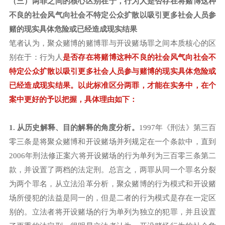
（三）两罪之间的核心区别在于，行为人是否存在将赌博这种
不良的社会风气向社会不特定公众扩散以吸引更多社会人员参
赌的现实具体危险或已经造成现实结果
笔者认为，聚众赌博的赌博罪与开设赌场罪之间本质核心的区
别在于：行为人
是否存在将赌博这种不良的社会风气向社会不
特定公众扩散以吸引更多社会人员参与赌博的现实具体危险或
已经造成现实结果。以此标准区分两罪，才能在实务中，在个
案中更好的予以把握，具体理由如下：
1. 从历史解释、目的解释的角度分析。
1997年《刑法》第三百
零三条是将聚众赌博和开设赌场并列规定在一个条款中，直到
2006年刑法修正案六将开设赌场的行为单列为三百零三条第二
款，并设置了两档的法定刑。总言之，两罪从同一个罪名分裂
为两个罪名，从立法沿革分析，聚众赌博的行为模式和开设赌
场所侵犯的法益是同一的，但是二者的行为模式是存在一定区
别的。立法者将开设赌场的行为单列为独立的犯罪，并且设置