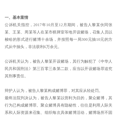
一、基本案情
公诉机关指控，2017年10月至12月期间，被告人黎某伙同张
某、王某、周某等人在某市棋牌室等地开设赌场，召集人员以
梭哈的形式进行赌博十余场，并按照每一局300元抽10元的方
式从中抽头，非法获利6万余元。
公诉机关认为，被告人黎某开设赌场，其行为触犯了《中华人
民共和国刑法》第三百零三条第二款，应当以开设赌场罪追究
其刑事责任。
辩护人认为，被告人黎某构成赌博罪，对其应从轻处罚。
最终法院判决认为，被告人黎某以营利为目的，聚众赌博，其
行为已构成赌博罪。聚众赌博具有隐秘性，往往是利用人际关
系和人际资源来召集、组织每次具体赌博活动，赌博场所不固