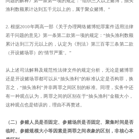
问题的解释》第一条第一项的规定：“组织三人以上赌博，抽头
渔利数额累计达到五千元以上的，属于聚众赌博。”
2. 根据2010年两高一部《关于办理网络赌博犯罪案件适用法律
若干问题的意见》第一条第二款第一项的规定：“抽头渔利数额
累计达到三万元以上的，认定为《刑法》第三百零三条第二款
（开设赌场罪）的‘情节严重’。”
从上述司法解释及规范性法律文件的规定分析，无论是赌博罪
还是开设赌场罪都可以从“抽头渔利”的标准认定是否构罪，换
言之，“抽头渔利”并非两罪之间区别的标准。同理，实务中还
有一种观点认为，两罪之间的区别在于“抽头渔利”金额大小，
这种观点也是错误的，理由不再赘述。
（二）参赌人员是否固定、参赌场所是否固定、聚集时间是否
临时、参赌规模大小等因素是两罪之间表象的区别，非核心本