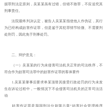
据罪刑法定原则，吴某某虽有过错，但错不致罪，不应追究其
刑事责任。
法院最终判决认定，被告人吴某某指使他人作伪证，其行
为已经构成妨害作证罪，但是鉴于其犯罪情节轻微、不需要判
处刑罚，因此免于刑事处罚。
二、辩护意见：
（一）吴某某的行为未侵害司法机关正常的司法秩序，不
符合作为妨害司法罪中的妨害作证罪的客体要件
1.吴某某肇事后要求单某顶替其接受行政处罚的行为未发
生在诉讼过程中，一般情况下不会侵害司法机关的正常司法活
动
妨害作证罪是我国刑法分则第六章“妨害社会管理秩序