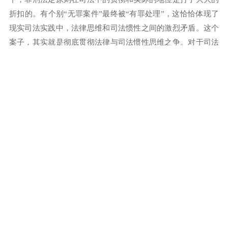
折扣的。有个别“无罪案件”最终被“有罪处理”，这恰恰体现了
现实司法实践中，法律思维和司法惯性之间的激烈矛盾。这个
案子，其实就是彻底贯彻法律与司法惯性思维之争。对于司法
理念和体制旧疾，律师在工作过程中应当认清并努力使其改
变，但在个案处理上，选择“折中”，有些无奈，更显理性。
（三）做好解释
对于此案，我们在接待当事人时向其详细分析了案件的法
律问题，明确提出无罪的观点，同时，充分介绍了当前的刑事
司法现状和司法人员可能提出的反驳观点，指出无罪难度之
大，提出递进式的辩护目标，取得当事人的认可。由于事前的
充分“铺垫”，事后吴某某对其获得免刑处理的结果也表示接
受，对律师工作十分满意。
返回列表