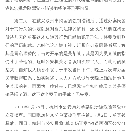
生了错误判断，在通过抽血检验的方式确证单某醉酒驾驶后，
遂以涉嫌危险驾驶罪错误地将单某刑事拘留。
第二天，在被采取刑事拘留的强制措施后，通过办案民警
对于其行为的认定以及对相关法律的解释，还以为只要在拘留
所待几天的单某这才知道其行为已经触犯了刑法，将要受到刑
罚的严厉制裁。此时他这才慌了神，赶紧向办案民警喊冤，称
其是冒名顶替的，当时开车的是吴某某，其是因为吴某某的指
使才顶替他的。这时公安机关才意识到抓错了人。而此时的吴
某某，自知找人顶替不妥，于事发当日下午、晚上两次与办案
民警取得联系，如实陈述，大大方方承认昨天晚上确系是他叫
单某顶的包。而因为一晚过去，已经无法查知昨晚吴某某是否
确系喝了酒。这下这个案子似乎成了无头案。
2011年6月28日，杭州市公安局对单某以涉嫌危险驾驶罪
立案侦查。同日晚20时30分单某被刑事拘留。7月2日，单某被
释放。同日，杭州市公安局将“单某伪证案”移送西湖区公安分