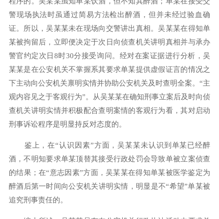
程序的。吴某某虽知单某饮酒，但不知其醉酒；单某在接受交
警现场执法时虽通过简易方法检出醉酒，但并未经过验血确
证。所以，吴某某未在现场向交警讲出真相。吴某某在得知单
某被拘留后，立即便决定于次日向侦查机关讲明真相并与承办
警官约定次日8时30分接受询问。经对在案证据进行分析，吴
某某是在公安机关不掌握系其要求单某提供虚假证言的情况之
下主动向公安机关禀明实情并协助公安机关及时查明全案。“主
观内容见之于客观行为”。从吴某某在确知刑事立案后及时向侦
查机关讲明实情并积极配合查明案情的客观行为看，其对启动
刑事诉讼程序是明显持反对态度的。
鉴上，在“认识因素”方面，吴某某未认识到单某已经醉
酒，不明知要求单某顶替其接受行政处罚会导致单被立案侦查
的结果；在“意志因素”方面，吴某某在得知单某被医学鉴定为
醉酒后第一时间向公安机关讲明实情，明显是不“希望”单某被
追究刑事责任的。