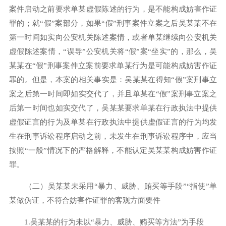
案件启动之前要求单某虚假陈述的行为，是不能构成妨害作证
罪的；就“假”案部分，如果“假”刑事案件立案之后吴某某不在
第一时间如实向公安机关陈述案情，或者单某继续向公安机关
虚假陈述案情，“误导”公安机关将“假”案“坐实”的，那么，吴
某某在“假”刑事案件立案前要求单某行为是可能构成妨害作证
罪的。但是，本案的相关事实是：吴某某在得知“假”案刑事立
案之后第一时间即如实交代了，并且单某在“假”案刑事立案之
后第一时间也如实交代了，吴某某要求单某在行政执法中提供
虚假证言的行为及单某在行政执法中提供虚假证言的行为均发
生在刑事诉讼程序启动之前，未发生在刑事诉讼程序中，应当
按照“一般”情况下的严格解释，不能认定吴某某构成妨害作证
罪。
（二）吴某某未采用“暴力、威胁、贿买等手段”“指使”单
某做伪证，不符合妨害作证罪的客观方面要件
1.吴某某的行为未以“暴力、威胁、贿买等方法”为手段