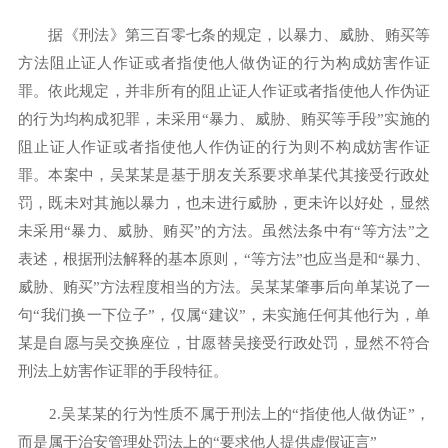
据《刑法》第三百零七条的规定，以暴力、威胁、贿买等
方法阻止证人作证或者指使他人做伪证的行为构成妨害作证
罪。依此规定，并非所有的阻止证人作证或者指使他人作伪证
的行为均构成犯罪，未采用“暴力、威胁、贿买等手段”实施的
阻止证人作证或者指使他人作伪证的行为则不构成妨害作证
罪。本案中，吴某某是基于朋友关系要求单某代其接受行政处
罚，既未对其施以暴力，也未进行威胁，更未许以好处，显然
未采用“暴力、威胁、贿买”的方法。虽然法条中有“等方法”之
表述，根据刑法解释的基本原则，“等方法”也应当是和“暴力、
威胁、贿买”方法程度相当的方法。吴某某肇事后向单某说了一
句“我们换一下位子”，仅属“建议”，未实施任何其他行为，单
某是自愿与吴交换座位，甘愿替吴接受行政处罚，显然不符合
刑法上妨害作证罪的手段特征。
2.吴某某的行为性质不属于刑法上的“指使他人做伪证”，
而是属于治安管理处罚法上的“要求他人提供虚假证言”