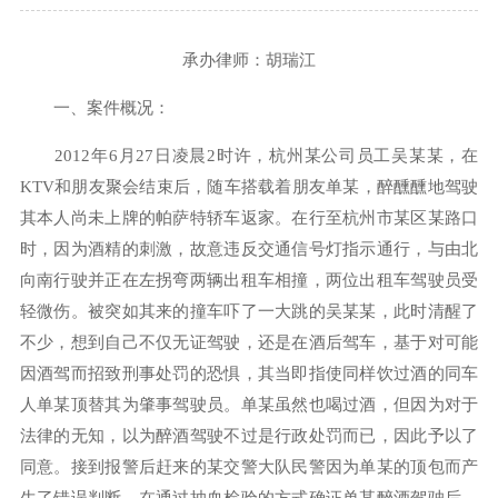
承办律师：胡瑞江
一、案件概况：
2012年6月27日凌晨2时许，杭州某公司员工吴某某，在
KTV和朋友聚会结束后，随车搭载着朋友单某，醉醺醺地驾驶
其本人尚未上牌的帕萨特轿车返家。在行至杭州市某区某路口
时，因为酒精的刺激，故意违反交通信号灯指示通行，与由北
向南行驶并正在左拐弯两辆出租车相撞，两位出租车驾驶员受
轻微伤。被突如其来的撞车吓了一大跳的吴某某，此时清醒了
不少，想到自己不仅无证驾驶，还是在酒后驾车，基于对可能
因酒驾而招致刑事处罚的恐惧，其当即指使同样饮过酒的同车
人单某顶替其为肇事驾驶员。单某虽然也喝过酒，但因为对于
法律的无知，以为醉酒驾驶不过是行政处罚而已，因此予以了
同意。接到报警后赶来的某交警大队民警因为单某的顶包而产