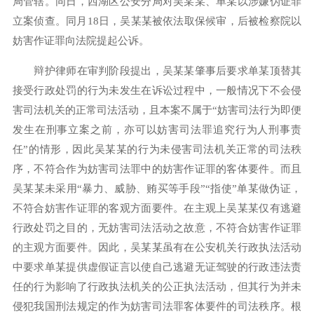
局管辖。同日，西湖区公安分局对吴某某、单某以涉嫌伪证罪
立案侦查。同月18日，吴某某被依法取保候审，后被检察院以
妨害作证罪向法院提起公诉。
辩护律师在审判阶段提出，吴某某肇事后要求单某顶替其
接受行政处罚的行为未发生在诉讼过程中，一般情况下不会侵
害司法机关的正常司法活动，且本案不属于“妨害司法行为即便
发生在刑事立案之前，亦可以妨害司法罪追究行为人刑事责
任”的情形，因此吴某某的行为未侵害司法机关正常的司法秩
序，不符合作为妨害司法罪中的妨害作证罪的客体要件。而且
吴某某未采用“暴力、威胁、贿买等手段”“指使”单某做伪证，
不符合妨害作证罪的客观方面要件。在主观上吴某某仅有逃避
行政处罚之目的，无妨害司法活动之故意，不符合妨害作证罪
的主观方面要件。因此，吴某某虽有在公安机关行政执法活动
中要求单某提供虚假证言以使自己逃避无证驾驶的行政违法责
任的行为影响了行政执法机关的公正执法活动，但其行为并未
侵犯我国刑法规定的作为妨害司法罪客体要件的司法秩序。根