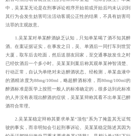
中，吴某某无论是在刑事诉讼程序开始前或开始后均未认识到
其行为会发生妨害司法活动客观公正性的结果，不具有妨害司
法罪的主观故意。
1.吴某某对单某醉酒缺乏认知，只知单某喝了酒不知其醉
酒。在案证据证实，在事发之日，吴、单酒后一同打车到世贸
大厦，取车后去吃面，然后送朋友回家，至交通事故发生之时
已经饮酒后一个多小时。吴某某到案后称其观单某神智清楚、
行动正常，自认为单绝对未达醉酒状态。经检测，单某血液中
的酒精浓度为88mg/100ml，略超醉酒标准，而80mg/100ml的
醉酒标准是医学上按照一般人的标准确定的，很多达到此标准
的人并没有表现出醉酒的症状，吴某某辩称其看不出单某已醉
酒符合常理。
2.吴某某稳定辩称其要求单某“顶包”系为了掩盖其无证驾
驶的事实，而非明知会引起刑事诉讼。吴某某稳定陈述其因为