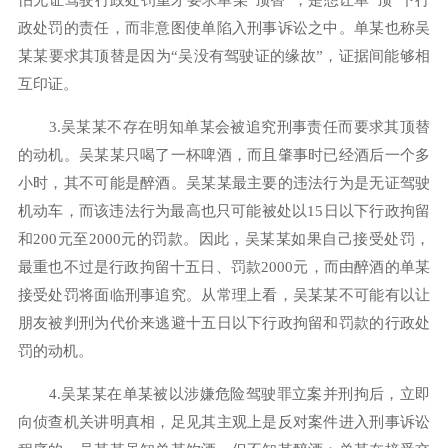
怕无证驾驶行政处罚重才要求单某“顶替”，是想让单“顶”下行
政处罚的责任，而非意图使单陷入刑事诉讼之中。单某也称吴
某某要求其顶替是因为“吴没有驾驶证的缘故”，证据间能够相
互印证。
3.吴某某不存在明知单某会被追究刑事责任而要求其顶替
的动机。吴某某只喝了一杯啤酒，而且肇事时已经酒后一个多
小时，其不可能是醉酒。吴某某最主要的违法行为是无证驾驶
机动车，而该违法行为最高也只可能被处以15日以下行政拘留
和200元至2000元的罚款。因此，吴某某如果自己接受处罚，
最重也不过是行政拘留十五日、罚款2000元，而由醉酒的单某
接受处罚将面临刑事追究。从常理上看，吴某某不可能有以让
朋友被判刑为代价来逃避十五日以下行政拘留和罚款的行政处
罚的动机。
4.吴某某在单某被以涉嫌危险驾驶罪立案并刑拘后，立即
向侦查机关讲明真相，足见其主观上是反对案件进入刑事诉讼