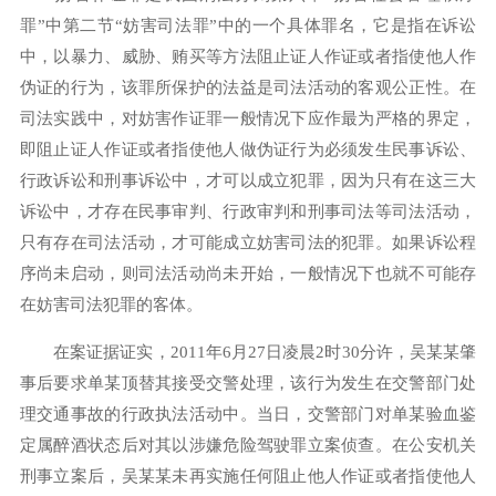
罪”中第二节“妨害司法罪”中的一个具体罪名，它是指在诉讼
中，以暴力、威胁、贿买等方法阻止证人作证或者指使他人作
伪证的行为，该罪所保护的法益是司法活动的客观公正性。在
司法实践中，对妨害作证罪一般情况下应作最为严格的界定，
即阻止证人作证或者指使他人做伪证行为必须发生民事诉讼、
行政诉讼和刑事诉讼中，才可以成立犯罪，因为只有在这三大
诉讼中，才存在民事审判、行政审判和刑事司法等司法活动，
只有存在司法活动，才可能成立妨害司法的犯罪。如果诉讼程
序尚未启动，则司法活动尚未开始，一般情况下也就不可能存
在妨害司法犯罪的客体。
在案证据证实，2011年6月27日凌晨2时30分许，吴某某肇
事后要求单某顶替其接受交警处理，该行为发生在交警部门处
理交通事故的行政执法活动中。当日，交警部门对单某验血鉴
定属醉酒状态后对其以涉嫌危险驾驶罪立案侦查。在公安机关
刑事立案后，吴某某未再实施任何阻止他人作证或者指使他人