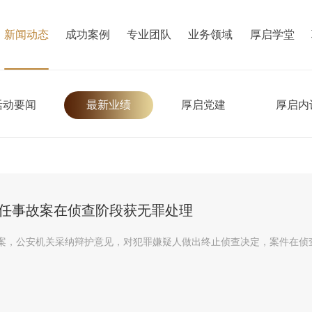
新闻动态
成功案例
专业团队
业务领域
厚启学堂
活动要闻
最新业绩
厚启党建
厚启内
任事故案在侦查阶段获无罪处理
案，公安机关采纳辩护意见，对犯罪嫌疑人做出终止侦查决定，案件在侦