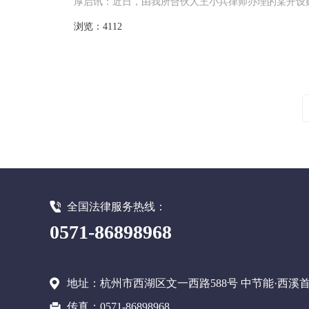
厚启讯：近日，由我所合伙人王小兵律师办理的某开设
浏览：4112
全国法律服务热线：
0571-86898968
地址：杭州市西湖区文一西路588号 中节能·西溪首座 A2-
传真：0571-86898968