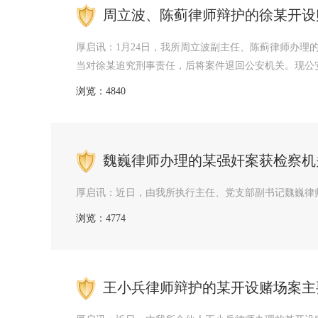
周立波、陈蓟律师辩护的徐某开设
厚启讯：1月24日，我所周立波副主任、陈蓟律师办
当对徐某追究刑事责任，后将案件退回公安机关。现公
浏览：4840
魏巍律师办理的某强奸案获检察机
厚启讯：近日，由我所执行主任、党支部副书记魏巍律
浏览：4774
王小兵律师辩护的某开设赌场案主