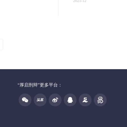
2021-12
“厚启刑辩”更多平台：