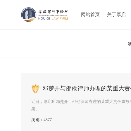
网站首页
关于厚启
邓楚开与邵劭律师办理的某重大责
近日，厚启所邓楚开、邵劭律师办理的某重大责任事故
果。
浏览：4577