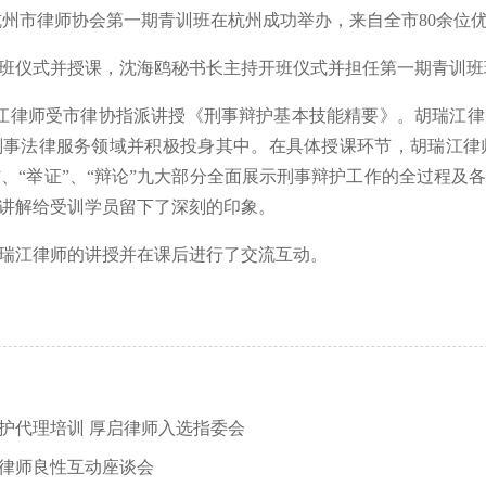
杭州市律师协会第一期青训班在杭州成功举办，来自全市80余位
仪式并授课，沈海鸥秘书长主持开班仪式并担任第一期青训班
江律师受市律协指派讲授《刑事辩护基本技能精要》。胡瑞江律
事法律服务领域并积极投身其中。在具体授课环节，胡瑞江律师分“
质证”、“举证”、“辩论”九大部分全面展示刑事辩护工作的全过程
讲解给受训学员留下了深刻的印象。
瑞江律师的讲授并在课后进行了交流互动。
护代理培训 厚启律师入选指委会
律师良性互动座谈会