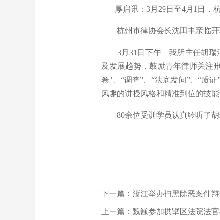
厚启讯：3月29日至4月1日，
杭州市律协会长沈田丰亲临开班
3月31日下午，我所主任胡瑞
及发展趋势，鼓励青年律师关注刑
卷”、“调查”、“法庭发问”、“
风趣的讲授风格和精准到位的技能
80余位受训学员认真聆听了胡
下一篇：浙江举办扫黑除恶案件辩
上一篇：魏巍参加拱墅区法院法官