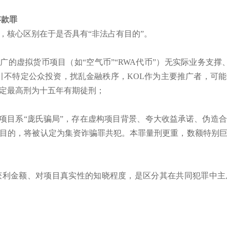
存款罪
，核心区别在于是否具有“非法占有目的”。
推广的虚拟货币项目（如“空气币”“RWA代币”）无实际业务支
引不特定公众投资，扰乱金融秩序，KOL作为主要推广者，可
定最高刑为十五年有期徒刑；
的项目系“庞氏骗局”，存在虚构项目背景、夸大收益承诺、伪造
目的，将被认定为集资诈骗罪共犯。本罪量刑更重，数额特别
获利金额、对项目真实性的知晓程度，是区分其在共同犯罪中