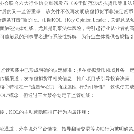
网金融协会联合六大行业协会重磅发布《关于防范涉虚拟货币等非
4通知”后的又一监管重拳，该文件不仅再次明确虚拟货币非法定
打击”新阶段。币圈KOL（Key Opinion Leader，关
面触碰法律红线，尤其是刑事法律风险，需引起行业从业者的
L可能触及的刑事罪名进行系统性拆解，为行业主体提供合规指
在监管实践中已形成明确的认定标准：指在虚拟货币领域具备一
传播渠道，发布虚拟货币相关信息、推广项目或引导投资决策
核心特征在于“流量号召力+商业属性+行为引导性”，这也使其
KOL”概念，但通过三大禁令划定了监管红线：
传，KOL的主动或隐晦推广行为均属违规；
流通道，分享境外平台链接、指导翻墙交易等协助行为被明确禁