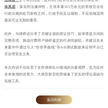
法律层：
坚守罪刑法定，反对以行政管理责任类推刑事定罪。
体系层
：落实刑法谦抑性，主张本案363万余元的营收完全在
行政法规的处罚射程之内，行政手段足以规制，不应动辄适用
最高可达无期的重罪。
此外，马律师还分享了关键证据的质证技巧，如审查提示词的
完整语境、挑战付费用户抽样鉴定的代表性缺陷，并建议在未
来案件中通过引入“拒答率曲线”等A/B测试数据来证明平台已
尽合理安全义务。
本次内训不仅拓宽了全所律师在AI领域的办案视野，也为应对
未来激增的涉算力、大模型新型犯罪储备了坚实的理论基础与
实操工具。
返回列表