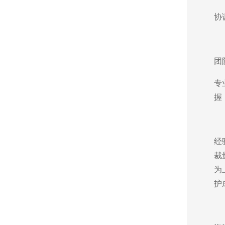
协
团
专
握
经
裁
为
护