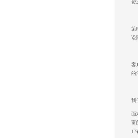
资
策
讼
客
的
我
面
富
陈洁琼
户