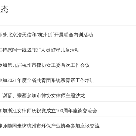
参加市律协女律委上海律协学习考察活动
动态
师赴北京浩天信和(杭州)所开展联合内训活动
主持慰问一线战“疫”人员留守儿童活动
参加第九届杭州市律协女工委首次工作会议
参加2021年度全省共青团系统亲青帮工作培训
、谢蓓、宗菡参加市律协女律师主题沙龙
参加浙江女律师庆祝党成立100周年座谈交流会
律师随同走访杭州市环保产业协会参加座谈交流
参加杭州市律协第九届女律委2021年首次会议