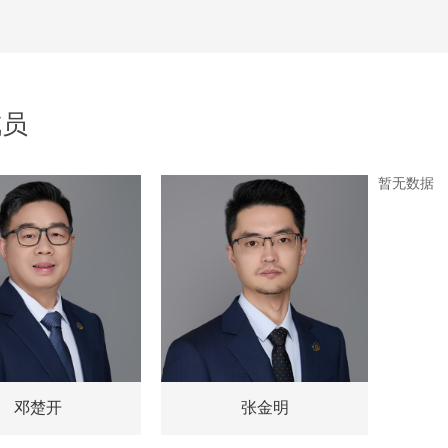
参加2021年度全省共青团系统亲青帮工作培训
、谢蓓、宗菡参加市律协女律师主题沙龙
参加浙江女律师庆祝党成立100周年座谈交流会
成员
律师随同走访杭州市环保产业协会参加座谈交流
暂无数据
参加杭州市律协第九届女律委2021年首次会议
陈洁琼在浙江省法学会律师法学研究会2020年理论年会获奖
、宗菡参观、访问江西盛义所
受邀为江西上饶环药食侦查支队讲课
邓楚开
张金明
参加环资委2020年度第一次工作会议暨“新能源项目开发与投资