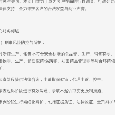
与民生关切。本部门致力于成为客户在面临行政调查、行政处罚
法律支持，全力维护客户的合法权益与商业声誉。
心服务领域
1）刑事风险防控与辩护：
对涉嫌生产、销售不符合安全标准的食品罪、生产、销售有毒、
废物罪、生产、销售假药/劣药罪、妨害药品管理罪等与食环药
护。
侦查阶段提供法律咨询，申请取保候审，代理申诉、控告。
审查起诉阶段进行有效沟通，争取不起诉或变更强制措施。
审判阶段进行精细化辩护，包括证据质证、法律论证、量刑辩护