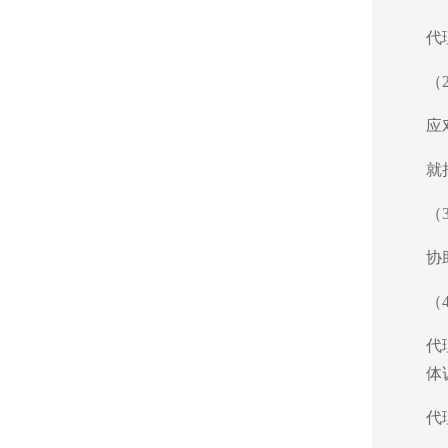
代
（
应
就
（
协
（
代
体
代