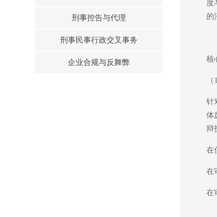
度
的
刑事控告与代理
刑事民事行政交叉事务
核
企业合规与反舞弊
（
针
体
辩
在
在
在