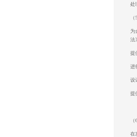
处
（
为
法
提
进
设
提
（
在